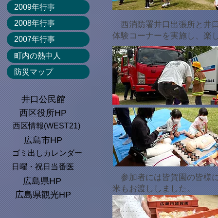
2009年行事
2008年行事
​
西消防署井口出張所と井
体験コーナーを実施し、楽
2007年行事
町内の熱中人
防災マップ
井口公民館
西区役所HP
西区情報(WEST21)
広島市HP
ゴミ出しカレンダー
日曜・祝日当番医
参加者には皆賀園の皆様に
広島県HP
米もお渡ししました。
広島県観光HP