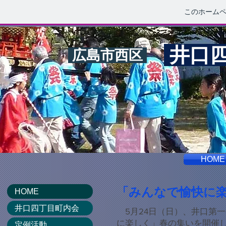
このホーム
井口
広島市西区
HOME
「みんなで愉快に
HOME
井口四丁目町内会
5月24日（日）、井口第
に楽しく」春の集いを開催
定例活動