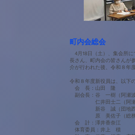
町内会総会
4月18日（土）、集会所
長さん、町内会の皆さんが
介が行われた後、令和８年
令和８年度新役員は、以下
会 長：山田 隆
副会長：谷 一樹（阿瀬波
​ 仁井田士二（阿瀬波
​ 新谷 誠（団地西、
原 美佐子（総務
​ 会 計：澤井香奈江
​ 体育委員：井上 積