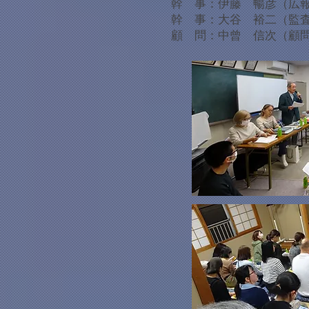
​ 幹 事：伊藤 暢彦（広
幹 事：大谷 裕二（監
​ 顧 問：中曾 信次（顧