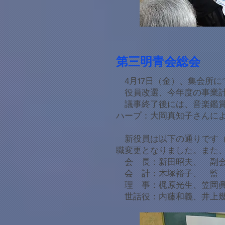
第三明青会総会
4月17日（金）、集会所に
役員改選、今年度の事業計
議事終了後には、音楽鑑賞
ハープ：大岡真知子さんに
新役員は以下の通りです（
職変更となりました。また
​​ 会 長：新田昭夫、 副
会 計：木塚裕子、 監 
理 事：梶原光生、笠岡眞
​ 世話役：内藤和義、井上